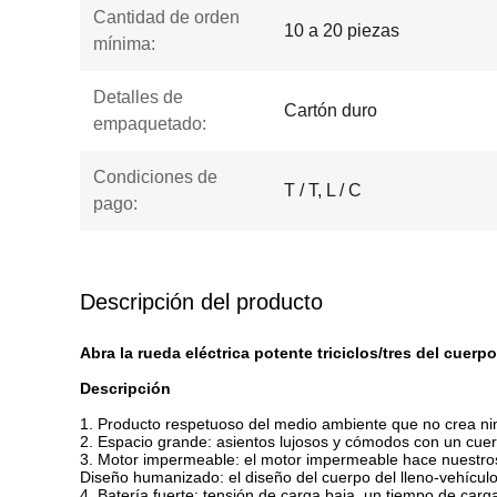
Cantidad de orden
10 a 20 piezas
mínima:
Detalles de
Cartón duro
empaquetado:
Condiciones de
T / T, L / C
pago:
Descripción del producto
Abra la rueda eléctrica potente triciclos/tres del cuerpo
Descripción
1. Producto respetuoso del medio ambiente que no crea n
2. Espacio grande: asientos lujosos y cómodos con un cuerpo
3. Motor impermeable: el motor impermeable hace nuestros t
Diseño humanizado: el diseño del cuerpo del lleno-vehículo 
4. Batería fuerte: tensión de carga baja, un tiempo de carg