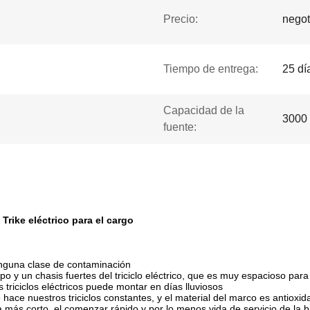
Precio:
negot
Tiempo de entrega:
25 dí
Capacidad de la
3000 
fuente:
 Trike eléctrico para el cargo
inguna clase de contaminación
 y un chasis fuertes del triciclo eléctrico, que es muy espacioso para
riciclos eléctricos puede montar en días lluviosos
hace nuestros triciclos constantes, y el material del marco es antioxid
a más corto, el comenzar rápido y por lo menos vida de servicio de la 