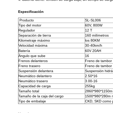
Especificación
Producto
SL-SL006
Tipo del motor
60V, 800W
Regulador
12 T
Separación de tierra
160 milímetros
Kilometraje máximo
los 80KM
Velocidad máxima
30-40km/h
Batería
60V 20AH
Ángulo que sube
16
Frenos delanteros
Freno de tambor
Freno trasero
Freno de tambor
Suspensión delantera
Suspensión hidrá
Neumático delantero
2.50*16
Neumático trasero
3.00-16
Capacidad de carga
255kg
Tamaño total
2860*980*1150m
Tamaño de la caja del cargo
1500*980*280m 
Tipo de embalaje
CKD, SKD como pe