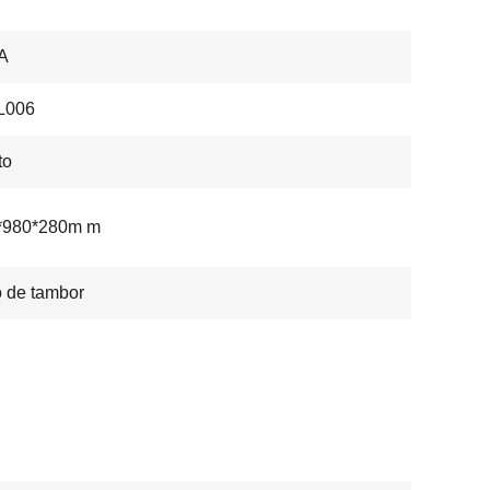
A
L006
to
*980*280m m
 de tambor