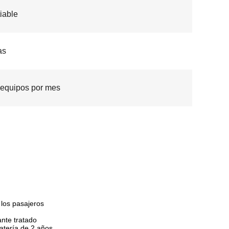
iable
as
equipos por mes
 los pasajeros
ante tratado
batería de 2 años