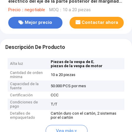
eléctrico del eje de la parte posterior del marginado
de 160 milímetros
Precio：negotiable
MOQ：10 a 20 piezas
Mejor precio
Contactar ahora
Descripción De Producto
,
Piezas de la vespa de E
Alta luz
piezas de la vespa de motor
Cantidad de orden
10 a 20 piezas
mínima
Capacidad de la
50.000 PCS por mes
fuente
Certificación
CCC
Condiciones de
T/T
pago
Detalles de
Cartón duro con el cartón, 2 sistemas
empaquetado
por el cartón
Vea más