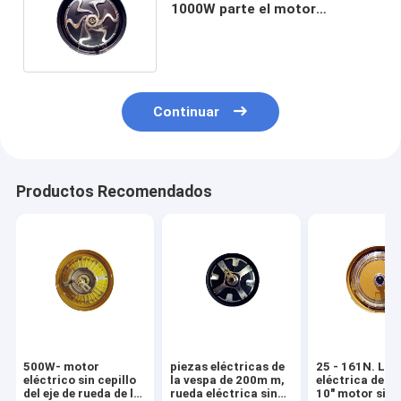
1000W parte el motor
eléctrico del eje de la parte
posterior del marginado de
160 milímetros
Continuar
Productos Recomendados
500W- motor
piezas eléctricas de
25 - 161N. La 
eléctrico sin cepillo
la vespa de 200m m,
eléctrica de M
del eje de rueda de la
rueda eléctrica sin
10" motor sin c